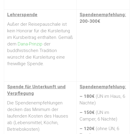
Lehrerspende
Spendenempfehlung:
200-300€
Außer der Reisepauschale ist
kein Honorar für die Kursleitung
im Kursbeitrag enthalten. Gemäß
dem
Dana-Prinzip
der
buddhistischen Tradition
wünscht die Kursleitung eine
freiwillige Spende.
Spende für Unterkunft
und
Spendenempfehlung:
Verpflegung
– 180€
(ÜN im Haus, 6
Die Spendenempfehlungen
Nächte)
decken das Minimum der
– 150€
(ÜN im
laufenden Kosten des Hauses
Camper, 6 Nächte)
ab (Lebensmittel, Köchin,
– 120€
(ohne ÜN, 6
Betriebskosten).