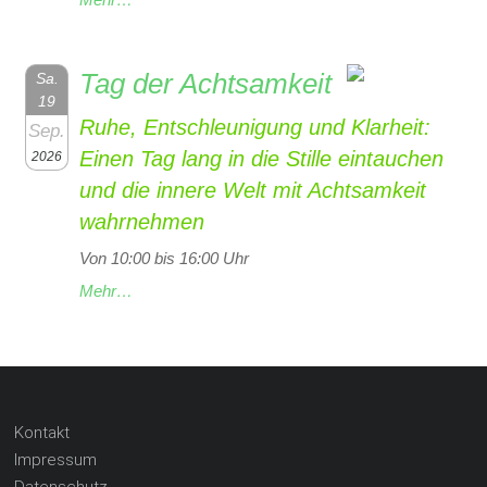
Tag der Achtsamkeit
Sa.
19
Ruhe, Entschleunigung und Klarheit:
Sep.
Einen Tag lang in die Stille eintauchen
2026
und die innere Welt mit Achtsamkeit
wahrnehmen
Von 10:00 bis 16:00 Uhr
Mehr…
Kontakt
Impressum