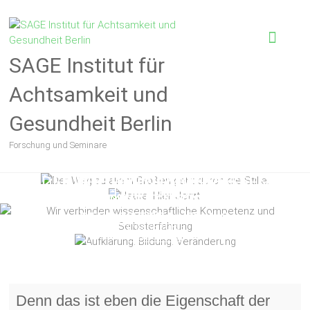
SAGE Institut für
Achtsamkeit und
Gesundheit Berlin
Forschung und Seminare
WIR VERBINDEN
DER WEG ZU ALLEM GROSSEN G
AUFKLÄRUNG. BILDUNG.
WISSENSCHAFTLICHE
HEUTE. HIER. JETZT.
EHT DURCH DIE STILLE.
KOMPETENZ UND
VERÄNDERUNG
SELBSTERFAHRUNG
UNSERE KURSE
GESUNDHEIT UND PRÄVENTION
KONTAKT
ÜBER UNS
Denn das ist eben die Eigenschaft der