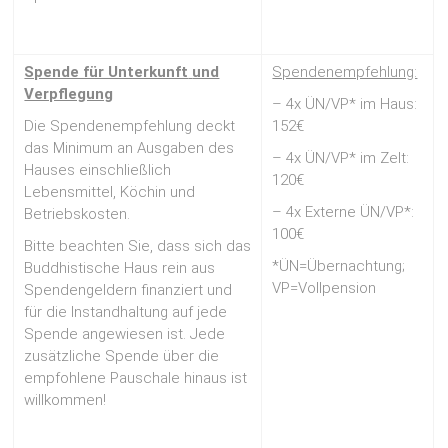
Spende für Unterkunft
und
Spendenempfehlung:
Verpflegung
– 4x ÜN/VP* im Haus:
Die Spendenempfehlung deckt
152€
das Minimum an Ausgaben des
– 4x ÜN/VP* im Zelt:
Hauses einschließlich
120€
Lebensmittel, Köchin und
– 4x Externe ÜN/VP*:
Betriebskosten.
100€
Bitte beachten Sie, dass sich das
*ÜN=Übernachtung;
Buddhistische Haus rein aus
VP=Vollpension
Spendengeldern finanziert und
für die Instandhaltung auf jede
Spende angewiesen ist. Jede
zusätzliche Spende über die
empfohlene Pauschale hinaus ist
willkommen!