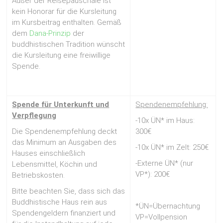
Außer der Reisepauschale ist
kein Honorar für die Kursleitung
im Kursbeitrag enthalten. Gemäß
dem
Dana-Prinzip
der
buddhistischen Tradition wünscht
die Kursleitung eine freiwillige
Spende.
Spende für Unterkunft
und
Spendenempfehlung:
Verpflegung
-10x ÜN* im Haus:
Die Spendenempfehlung deckt
300€
das Minimum an Ausgaben des
-10x ÜN* im Zelt: 250€
Hauses einschließlich
-Externe ÜN* (nur
Lebensmittel, Köchin und
VP*): 200€
Betriebskosten.
Bitte beachten Sie, dass sich das
Buddhistische Haus rein aus
*ÜN=Übernachtung
Spendengeldern finanziert und
VP=Vollpension