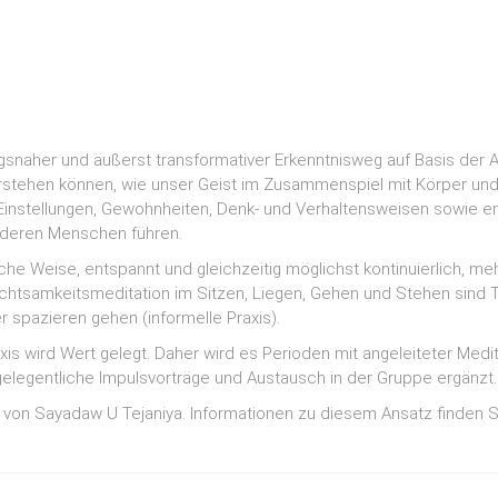
ngsnaher und äußerst transformativer Erkenntnisweg auf Basis der A
stehen können, wie unser Geist im Zusammenspiel mit Körper und 
n Einstellungen, Gewohnheiten, Denk- und Verhaltensweisen sowie e
anderen Menschen führen.
he Weise, entspannt und gleichzeitig möglichst kontinuierlich, meh
 Achtsamkeitsmeditation im Sitzen, Liegen, Gehen und Stehen sind
r spazieren gehen (informelle Praxis).
is wird Wert gelegt. Daher wird es Perioden mit angeleiteter Medit
elegentliche Impulsvorträge und Austausch in der Gruppe ergänzt.
z von Sayadaw U Tejaniya. Informationen zu diesem Ansatz finden 