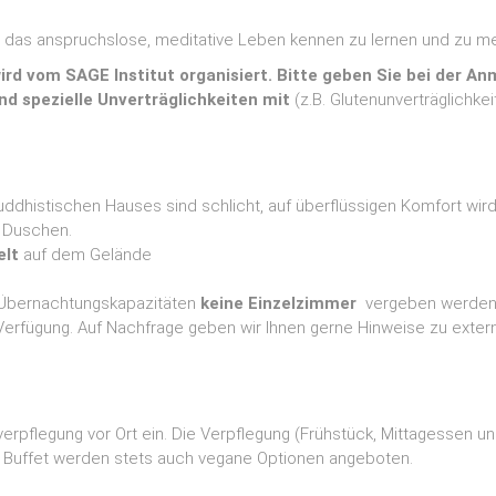
m das anspruchslose, meditative Leben kennen zu lernen und zu me
rd vom SAGE Institut organisiert. Bitte geben Sie bei der A
nd spezielle Unverträglichkeiten mit
(z.B. Glutenunverträglichkeit
ddhistischen Hauses sind schlicht, auf überflüssigen Komfort wird 
d Duschen.
elt
auf dem Gelände
n Übernachtungskapazitäten
keine Einzelzimmer
vergeben werden 
 Verfügung. Auf Nachfrage geben wir Ihnen gerne Hinweise zu exte
erpflegung vor Ort ein. Die Verpflegung (Frühstück, Mittagessen 
 Buffet werden stets auch vegane Optionen angeboten.