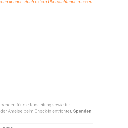
beziehen können. Auch extern Übernachtende müssen
penden für die Kursleitung sowie für
er Anreise beim Check-in entrichtet,
Spenden