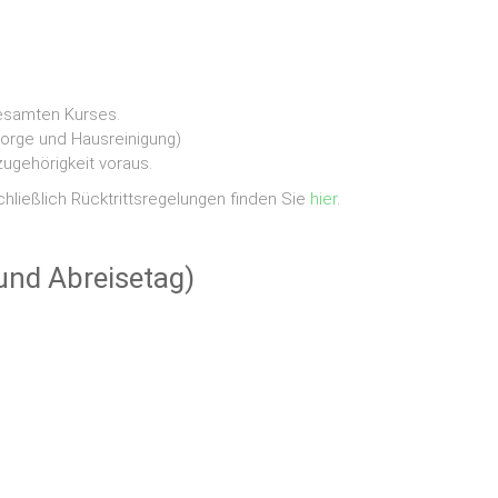
esamten Kurses.
sorge und Hausreinigung)
szugehörigkeit voraus.
ließlich Rücktrittsregelungen finden Sie
hier
.
und Abreisetag)