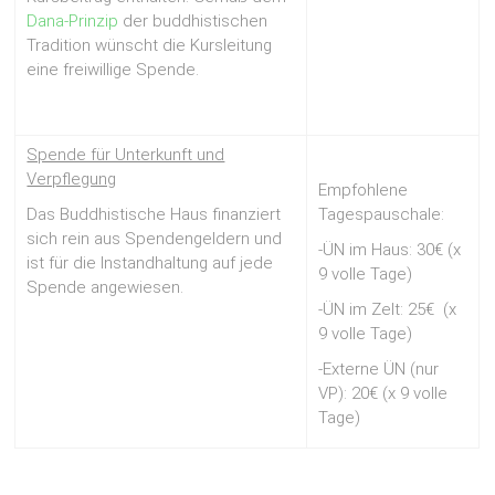
Dana-Prinzip
der buddhistischen
Tradition wünscht die Kursleitung
eine freiwillige Spende.
Spende für Unterkunft und
Verpflegung
Empfohlene
Das Buddhistische Haus finanziert
Tagespauschale:
sich rein aus Spendengeldern und
-ÜN im Haus: 30€ (x
ist für die Instandhaltung auf jede
9 volle Tage)
Spende angewiesen.
-ÜN im Zelt: 25€ (x
9 volle Tage)
-Externe ÜN (nur
VP): 20€ (x 9 volle
Tage)