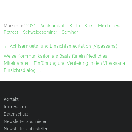
Markiert in:
2024
Achtsamkeit
Berlin
Kurs
Mindfulness
Retreat
Schweigeseminar
Seminar
←
Achtsamkeits- und Einsichtsmeditation (Vipassana)
Weise Kommunikation als Basis für ein friedliches
Miteinander – Einführung und Vertiefung in den Vipassana
Einsichtsdialog
→
Kontakt
Impressum
Datenschutz
Newsletter abonnieren
Newsletter abbestellen