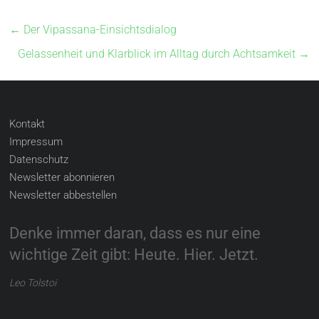
←
Der Vipassana-Einsichtsdialog
Gelassenheit und Klarblick im Alltag durch Achtsamkeit
→
Kontakt
Impressum
Datenschutz
Newsletter abonnieren
Newsletter abbestellen
Denke immer daran, dass es nur eine
wichtige Zeit gibt: Heute. Hier. Jetzt.
Leo Tolstoi