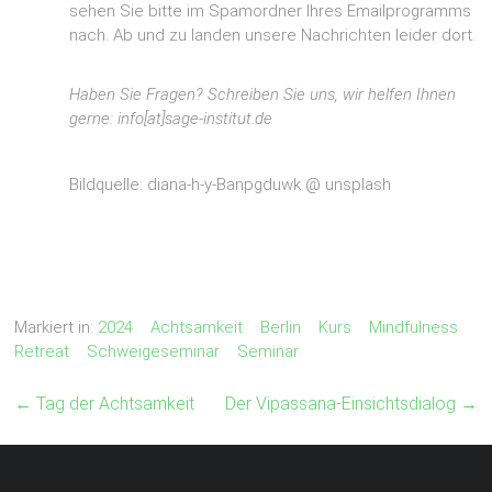
sehen Sie bitte im Spamordner Ihres Emailprogramms
nach. Ab und zu landen unsere Nachrichten leider dort.
Haben Sie Fragen? Schreiben Sie uns, wir helfen Ihnen
gerne: info[at]sage-institut.de
Bildquelle: diana-h-y-Banpgduwk @ unsplash
Markiert in:
2024
Achtsamkeit
Berlin
Kurs
Mindfulness
Retreat
Schweigeseminar
Seminar
←
Tag der Achtsamkeit
Der Vipassana-Einsichtsdialog
→