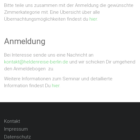
Bitte teile uns zusammen mit der Anmeldung die gewünschte
Zimmerkategorie mit. Eine Übersicht über alle
Übernachtungsmöglichkeiten findest du
hier
.
Anmeldung
Bei Interesse sende uns eine Nachricht an
kontakt
@
heldenreise-berlin.de
und wir schicken Dir umgehend
den Anmeldebogen zu.
Weitere Informationen zum Seminar und detaillierte
Information findest Du
hier
.
Kontakt
Impressum
Datenschutz